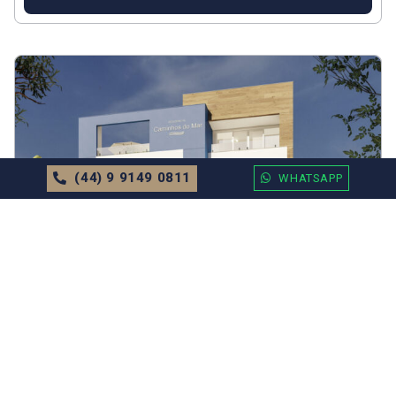
(44) 9 9149 0811
WHATSAPP
APARTAMENTO
EM
BALNEÁRIO CAMBORIÚ
Apartamento no Edifício Residencial
Caminhos do Mar