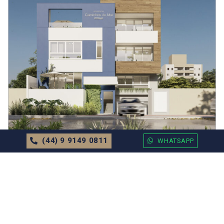
(44) 9 9149 0811
WHATSAPP
APARTAMENTO
EM
BALNEÁRIO CAMBORIÚ
Residencial Caminhos do Mar Valor
Sob Consulta
71.52m²
2 Dormitórios
1 Vagas