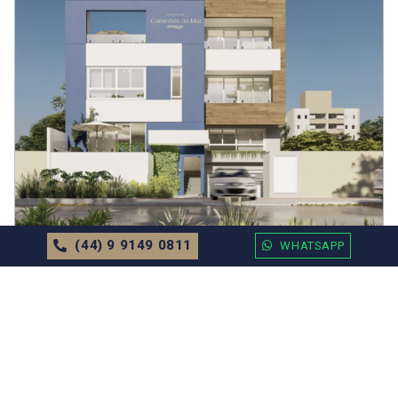
(44) 9 9149 0811
WHATSAPP
APARTAMENTO
EM
BALNEÁRIO CAMBORIÚ
Residencial Caminhos do Mar Valor
Sob Consulta
71.52m²
2 Dormitórios
1 Vagas