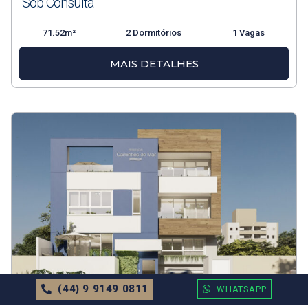
Sob Consulta
71.52m²
2 Dormitórios
1 Vagas
MAIS DETALHES
(44) 9 9149 0811
WHATSAPP