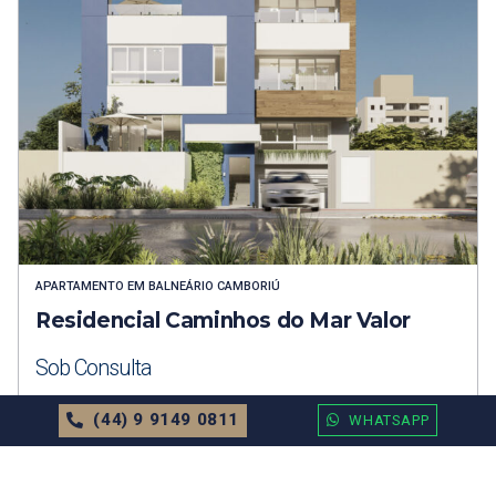
APARTAMENTO
EM
BALNEÁRIO CAMBORIÚ
Residencial Caminhos do Mar Valor
Sob Consulta
71.52m²
2 Dormitórios
1 Vagas
(44) 9 9149 0811
WHATSAPP
MAIS DETALHES