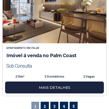
APARTAMENTO
EM
ITAJAÍ
Imóvel á venda no Palm Coast
Sob Consulta
215m²
3 Dormitórios
2 Vagas
MAIS DETALHES
1
2
3
4
5