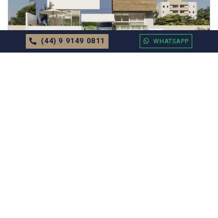
(44) 9 9149 0811
WHATSAPP
APARTAMENTO
EM
BALNEÁRIO CAMBORIÚ
Residencial Caminhos do Mar Valor
Sob Consulta
71.52m²
2 Dormitórios
1 Vagas
MAIS DETALHES