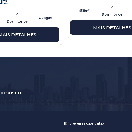
lta
4
458m²
4
Dormitórios
4 Vagas
Dormitórios
MAIS DETALHES
MAIS DETALHES
conosco.
Entre em contato