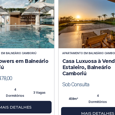
O
EM
BALNEÁRIO CAMBORIÚ
APARTAMENTO
EM
BALNEÁRIO CAMBO
owers em Balneário
Casa Luxuosa à Vend
iú
Estaleiro, Balneário
Camboriú
478,00
Sob Consulta
4
3 Vagas
Dormitórios
4
458m²
Dormitórios
MAIS DETALHES
MAIS DETALHES