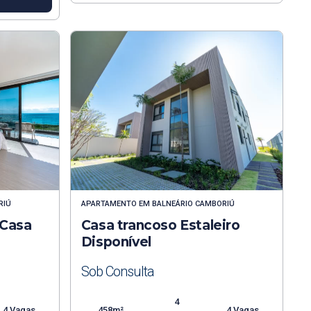
RIÚ
APARTAMENTO
EM
BALNEÁRIO CAMBORIÚ
 Casa
Casa trancoso Estaleiro
o
Disponível
Sob Consulta
4
4 Vagas
458m²
4 Vagas