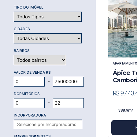
TIPO DO IMÓVEL
CIDADES
BAIRROS
APARTAMENT
Ápice T
VALOR DE VENDA R$
Cambor
-
R$ 9.443.
DORMITÓRIOS
-
388.9m²
INCORPORADORA
EMPREENDIMENTOS