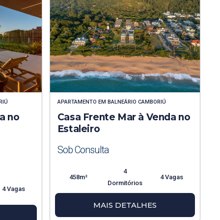
RIÚ
APARTAMENTO
EM
BALNEÁRIO CAMBORIÚ
a no
Casa Frente Mar à Venda no
Estaleiro
Sob Consulta
4
458m²
4 Vagas
Dormitórios
4 Vagas
MAIS DETALHES