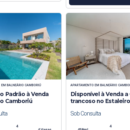
O
EM
BALNEÁRIO CAMBORIÚ
APARTAMENTO
EM
BALNEÁRIO CAMBO
to Padrão à Venda
Disponível à Venda a
io Camboriú
trancoso no Estaleir
lta
Sob Consulta
4
4
4 Vagas
458m²