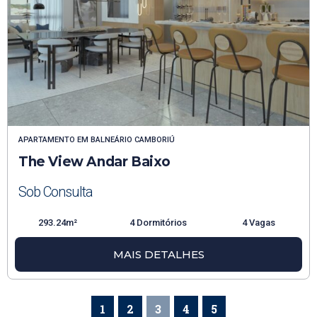
APARTAMENTO
EM
BALNEÁRIO CAMBORIÚ
The View Andar Baixo
Sob Consulta
293.24m²
4 Dormitórios
4 Vagas
MAIS DETALHES
1
2
3
4
5