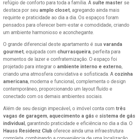
refúgio de conforto para toda a família. A
suíte master
se
destaca por seu
amplo closet
, agregando ainda mais
requinte e praticidade ao dia a dia. Os espaços foram
pensados para oferecer bem-estar e comodidade, criando
um ambiente harmonioso e aconchegante.
O grande diferencial deste apartamento é sua
varanda
gourmet
, equipada com
churrasqueira
, perfeita para
momentos de lazer e confraternização. O espaço foi
projetado para integrar o
ambiente interno e externo
,
criando uma atmosfera convidativa e sofisticada. A
cozinha
americana
, moderna e funcional, complementa o design
contemporâneo, proporcionando um layout fluído e
conectado com os demais ambientes sociais.
Além de seu design impecável, o imóvel conta com
três
vagas de garagem
,
aquecimento a gás
e
sistema de gás
individual
, garantindo praticidade e eficiência no dia a dia. O
Hauss Residenz Club
oferece ainda uma infraestrutura
completa, combinando a conveniência de uma localização