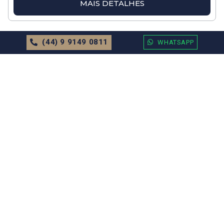
MAIS DETALHES
(44) 9 9149 0811
WHATSAPP
APARTAMENTO
EM
BALNEÁRIO CAMBORIÚ
Apartamento no Edifício Residencial