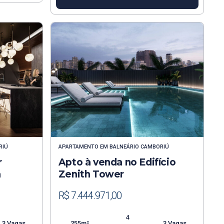
RIÚ
APARTAMENTO
EM
BALNEÁRIO CAMBORIÚ
r
Apto à venda no Edifício
a
Zenith Tower
R$ 7.444.971,00
4
3 Vagas
255m²
3 Vagas