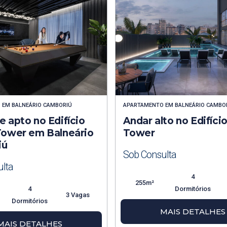
O
EM
BALNEÁRIO CAMBORIÚ
APARTAMENTO
EM
BALNEÁRIO CAMBO
 apto no Edifício
Andar alto no Edifíci
Tower em Balneário
Tower
iú
Sob Consulta
lta
4
255m²
4
Dormitórios
3 Vagas
Dormitórios
MAIS DETALHES
MAIS DETALHES