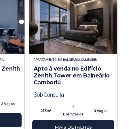
RIÚ
APARTAMENTO
EM
BALNEÁRIO CAMBORIÚ
o Zenith
Apto à venda no Edifício
Zenith Tower em Balneário
Camboriú
Sob Consulta
3 Vagas
4
255m²
3 Vagas
Dormitórios
MAIS DETALHES