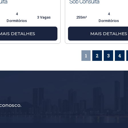
lta
Sob Consulta
4
4
3 Vagas
255m²
Dormitórios
Dormitórios
MAIS DETALHES
MAIS DETALHES
1
2
3
4
conosco.