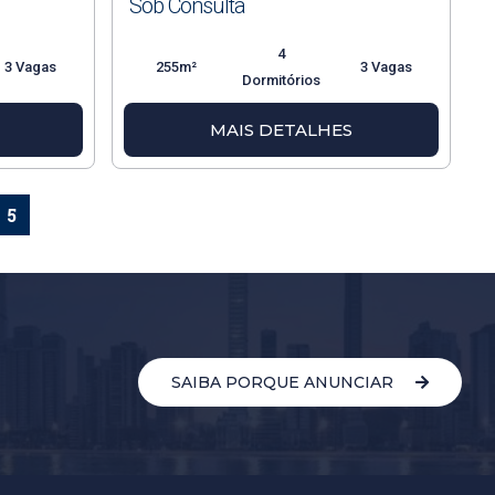
Sob Consulta
4
3 Vagas
255m²
3 Vagas
Dormitórios
MAIS DETALHES
5
SAIBA PORQUE ANUNCIAR