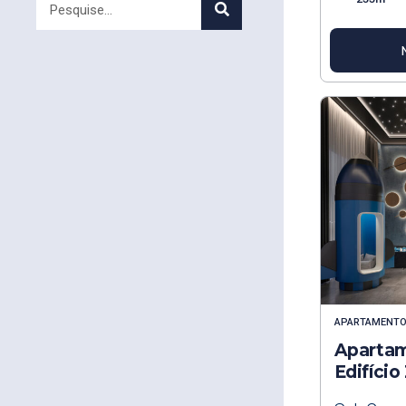
APARTAMENT
Apartam
Edifíci