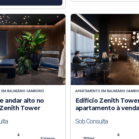
O
EM
BALNEÁRIO CAMBORIÚ
APARTAMENTO
EM
BALNEÁRIO CAMBO
e andar alto no
Edifício Zenith Towe
o Zenith Tower
apartamento à vend
lta
Sob Consulta
4
4
3 Vagas
255m²