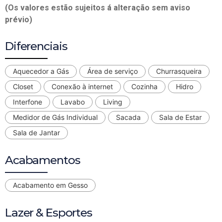
(Os valores estão sujeitos á alteração sem aviso
prévio)
Diferenciais
Aquecedor a Gás
Área de serviço
Churrasqueira
Closet
Conexão à internet
Cozinha
Hidro
Interfone
Lavabo
Living
Medidor de Gás Individual
Sacada
Sala de Estar
Sala de Jantar
Acabamentos
Acabamento em Gesso
Lazer & Esportes