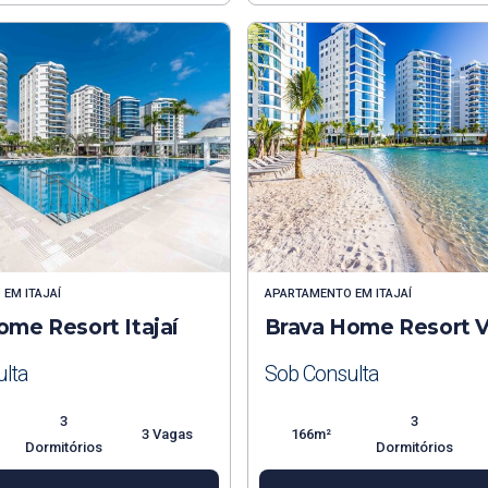
O
EM
ITAJAÍ
APARTAMENTO
EM
ITAJAÍ
ome Resort Itajaí
Brava Home Resort V
lta
Sob Consulta
3
3
3 Vagas
166m²
Dormitórios
Dormitórios