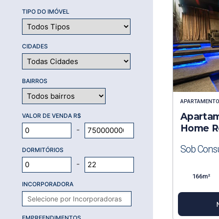
TIPO DO IMÓVEL
CIDADES
BAIRROS
APARTAMENT
Apartam
VALOR DE VENDA R$
Home R
-
Sob Consu
DORMITÓRIOS
-
166m²
INCORPORADORA
EMPREENDIMENTOS