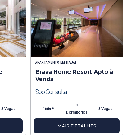
APARTAMENTO
EM
ITAJAÍ
e
Brava Home Resort Apto à
Venda
Sob Consulta
3
3 Vagas
166m²
3 Vagas
Dormitórios
MAIS DETALHES