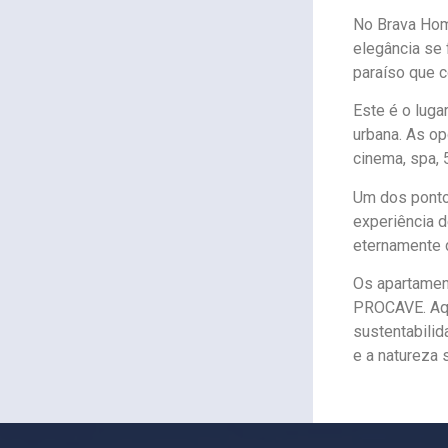
No Brava Home
elegância se
paraíso que c
Este é o luga
urbana. As op
cinema, spa, 
Um dos pontos
experiência d
eternamente 
Os apartamen
PROCAVE. Aqui
sustentabilid
e a natureza 