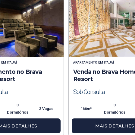
O
EM
ITAJAÍ
APARTAMENTO
EM
ITAJAÍ
ento no Brava
Venda no Brava Hom
esort
Resort
lta
Sob Consulta
3
3
3 Vagas
166m²
Dormitórios
Dormitórios
MAIS DETALHES
MAIS DETALHES