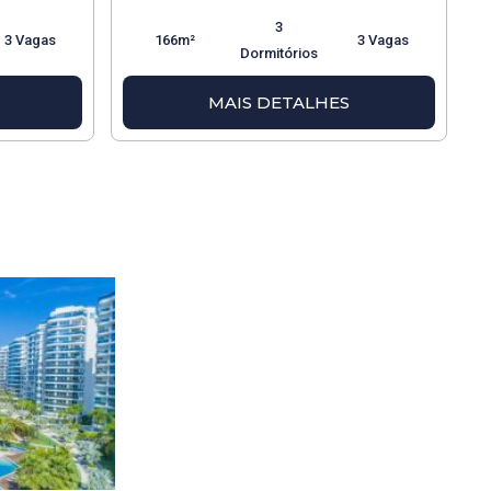
3
3 Vagas
166m²
3 Vagas
Dormitórios
MAIS DETALHES