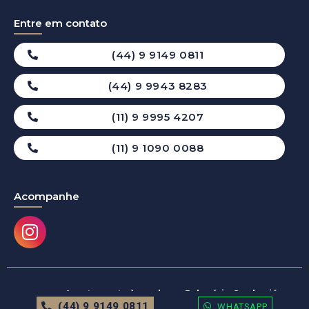
Entre em contato
(44) 9 9149 0811
(44) 9 9943 8283
(11) 9 9995 4207
(11) 9 1090 0088
Acompanhe
© 2024
Apartamento à venda em Balneário Camboriú
(44) 9 9149 0811
WHATSAPP