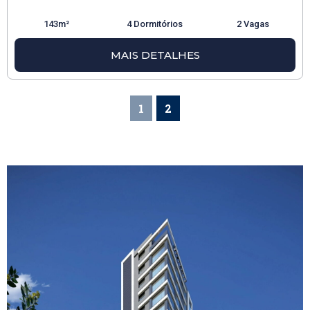
143m²
4 Dormitórios
2 Vagas
MAIS DETALHES
1
2