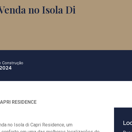
Venda no Isola Di
e Construção
2024
APRI RESIDENCE
Loc
da no Isola di Capri Residence, um
e conforto em uma das melhores localizações de