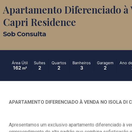
Apartamento Diferenciado à 
Capri Residence
Sob Consulta
Área Útil
Suítes
Quartos
Banheiros
Garagem
Ano d
162
2
2
3
2
m²
APARTAMENTO DIFERENCIADO À VENDA NO ISOLA DI C
Apresentamos um exclusivo apartamento diferenciado à ven
empreendimento de alto padrão que combina sofisticação 