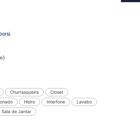
boriú
o)
Churrasqueira
Closet
ionado
Hidro
Interfone
Lavabo
Sala de Jantar