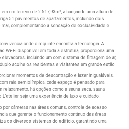
e em um terreno de 2.517,93m², alcançando uma altura de
iga 51 pavimentos de apartamentos, incluindo dois
o mar, complementando a sensação de exclusividade e
onvivência onde o requinte encontra a tecnologia. A
o Wi-Fi disponível em toda a estrutura, proporciona uma
elevadores, incluindo um com sistema de filtragem de ar,
 duplo acolhe os residentes e visitantes em grande estilo.
porcionar momentos de descontração e lazer inigualáveis.
a com raia semiolímpica, cada espaço é pensado para
m relaxamento, há opções como a sauna seca, sauna
’atelier seja uma experiência de luxo e cuidado.
to por câmeras nas áreas comuns, controle de acesso
ncia que garante o funcionamento contínuo das áreas
za os diversos sistemas do edifício, garantindo uma