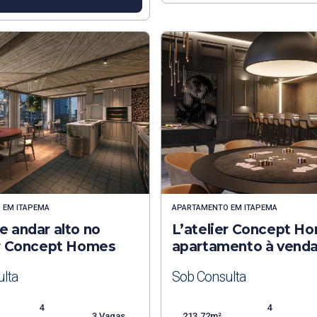
O
EM
ITAPEMA
APARTAMENTO
EM
ITAPEMA
e andar alto no
L’atelier Concept H
er Concept Homes
apartamento à vend
lta
Sob Consulta
4
4
3 Vagas
213.72m²