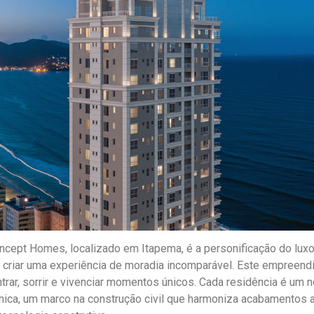
oncept Homes, localizado em Itapema, é a personificação do lux
 criar uma experiência de moradia incomparável. Este empreend
trar, sorrir e vivenciar momentos únicos. Cada residência é um
ônica, um marco na construção civil que harmoniza acabamentos