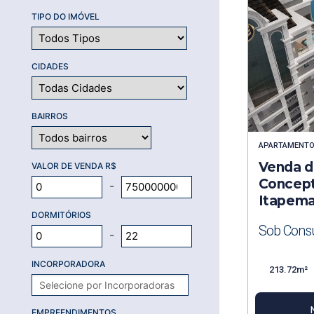
TIPO DO IMÓVEL
CIDADES
BAIRROS
APARTAMENT
Venda de
VALOR DE VENDA R$
Concep
-
Itapem
DORMITÓRIOS
Sob Consu
-
INCORPORADORA
213.72m²
EMPREENDIMENTOS