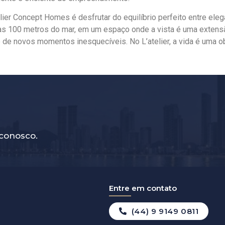
elier Concept Homes é desfrutar do equilíbrio perfeito entre ele
s 100 metros do mar, em um espaço onde a vista é uma extensão
 de novos momentos inesquecíveis. No L’atelier, a vida é uma o
conosco.
Entre em contato
(44) 9 9149 0811