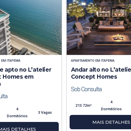
O
EM
ITAPEMA
APARTAMENTO
EM
ITAPEMA
 apto no L’atelier
Andar alto no L’atelie
t Homes em
Concept Homes
a
Sob Consulta
lta
4
213.72m²
4
Dormitórios
3 Vagas
Dormitórios
MAIS DETALHES
MAIS DETALHES