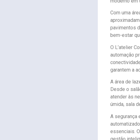
moderno em te
Com uma área 
aproximadame
pavimentos d
bem-estar que
O L’atelier C
automação pre
conectividade
garantem a ac
A área de laz
Desde o salão
atender às n
úmida, sala d
A segurança 
automatizado
essenciais. 
gestão inteli