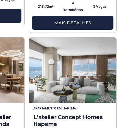
4
213.72m²
3 Vagas
Dormitórios
MAIS DETALHES
APARTAMENTO
EM
ITAPEMA
lier
L’atelier Concept Homes
nda
Itapema