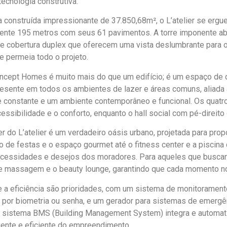
cnologia construtiva.
construída impressionante de 37.850,68m², o L’atelier se ergu
nte 195 metros com seus 61 pavimentos. A torre imponente abr
e cobertura duplex que oferecem uma vista deslumbrante para 
 permeia todo o projeto.
oncept Homes é muito mais do que um edifício; é um espaço de c
sente em todos os ambientes de lazer e áreas comuns, aliada a
 constante e um ambiente contemporâneo e funcional. Os quatro 
essibilidade e o conforto, enquanto o hall social com pé-direito
er do L’atelier é um verdadeiro oásis urbano, projetada para pro
 de festas e o espaço gourmet até o fitness center e a piscin
ecessidades e desejos dos moradores. Para aqueles que busca
e massagem e o beauty lounge, garantindo que cada momento no L
e a eficiência são prioridades, com um sistema de monitoramen
 por biometria ou senha, e um gerador para sistemas de emergê
O sistema BMS (Building Management System) integra e automati
gente e eficiente do empreendimento.