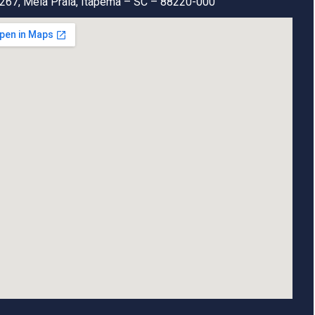
267, Meia Praia, Itapema – SC – 88220-000