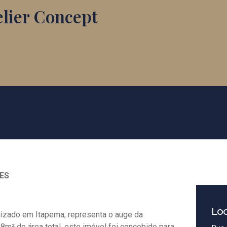
elier Concept
ES
Loc
lizado em Itapema, representa o auge da
8m² de área total, este imóvel foi concebido para