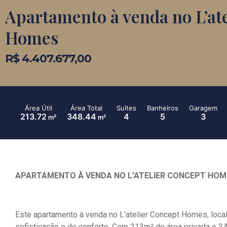
Apartamento à venda no L’at
Homes
R$ 4.407.677,00
Área Útil
Área Total
Suítes
Banheiros
Garagem
213.72
348.44
4
5
3
m²
m²
APARTAMENTO À VENDA NO L’ATELIER CONCEPT HOM
Este apartamento à venda no L’atelier Concept Homes, loca
sofisticação e do conforto. Com 213m² de área privada e 34