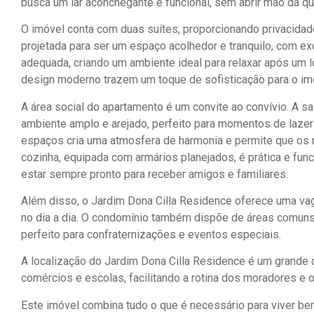
busca um lar aconchegante e funcional, sem abrir mão da qu
O imóvel conta com duas suítes, proporcionando privacidade
projetada para ser um espaço acolhedor e tranquilo, com ex
adequada, criando um ambiente ideal para relaxar após um l
design moderno trazem um toque de sofisticação para o im
A área social do apartamento é um convite ao convívio. A sa
ambiente amplo e arejado, perfeito para momentos de lazer 
espaços cria uma atmosfera de harmonia e permite que os
cozinha, equipada com armários planejados, é prática e func
estar sempre pronto para receber amigos e familiares.
Além disso, o Jardim Dona Cilla Residence oferece uma vag
no dia a dia. O condomínio também dispõe de áreas comuns
perfeito para confraternizações e eventos especiais.
A localização do Jardim Dona Cilla Residence é um grande d
comércios e escolas, facilitando a rotina dos moradores e o
Este imóvel combina tudo o que é necessário para viver b