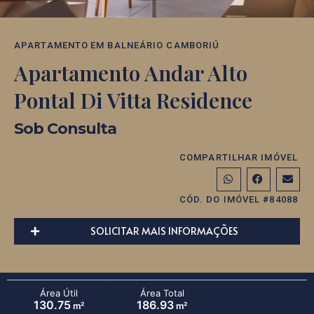
APARTAMENTO
EM
BALNEÁRIO CAMBORIÚ
Apartamento Andar Alto
Pontal Di Vitta Residence
Sob Consulta
COMPARTILHAR IMÓVEL
CÓD. DO IMÓVEL #84088
SOLICITAR MAIS INFORMAÇÕES
Área Útil
Área Total
130.75
186.93
m²
m²