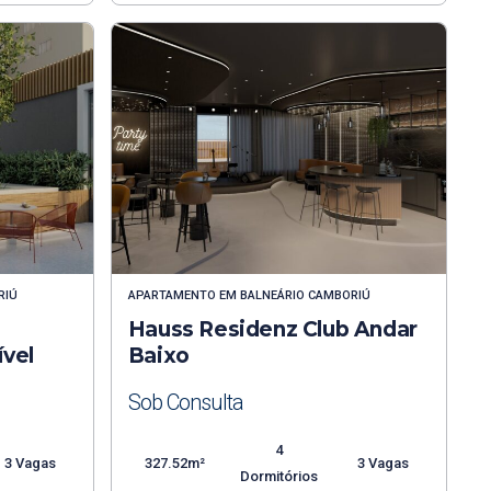
RIÚ
APARTAMENTO
EM
BALNEÁRIO CAMBORIÚ
Hauss Residenz Club Andar
vel
Baixo
Sob Consulta
4
3 Vagas
327.52m²
3 Vagas
Dormitórios