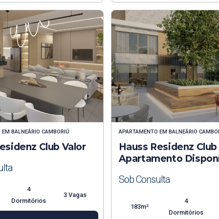
O
EM
BALNEÁRIO CAMBORIÚ
APARTAMENTO
EM
BALNEÁRIO CAMBO
esidenz Club Valor
Hauss Residenz Club
Apartamento Disponí
lta
Sob Consulta
4
3 Vagas
Dormitórios
4
183m²
Dormitórios