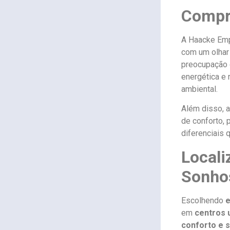
Compro
A Haacke Emp
com um olhar
preocupação c
energética e 
ambiental.
Além disso, 
de conforto, 
diferenciais 
Locali
Sonho
Escolhendo
e
em
centros 
conforto e s