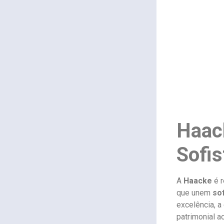
Haac
Sofis
A
Haacke
é r
que unem
sof
excelência, a
patrimonial a