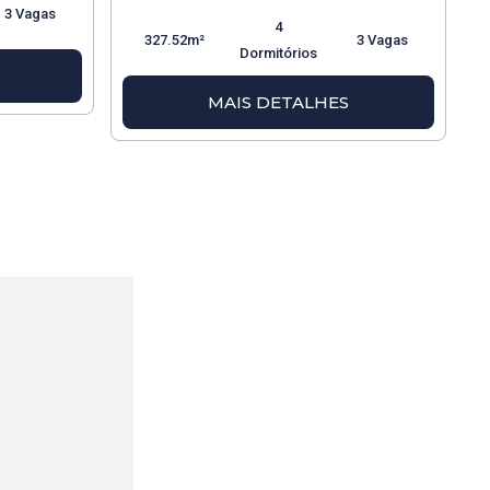
3 Vagas
4
327.52m²
3 Vagas
Dormitórios
MAIS DETALHES