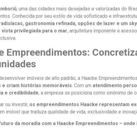
amboriú
, uma das cidades mais desejadas e valorizadas do Bras
os. Conhecida por seu estilo de vida sofisticado e infraestrutu
radisíacas, gastronomia refinada, opções de lazer e um sky
m
vista privilegiada para o mar
, arquitetura imponente e acesso
clusiva.
e Empreendimentos: Concretiz
unidades
desenvolver imóveis de alto padrão, a Haacke Empreendiment
s e criam histórias memoráveis
. Com um
atendimento perso
a e credibilidade
, a empresa se posiciona como sinônimo de co
ar ou investir,
os empreendimentos Haacke representam excel
 imóvel que traduza qualidade de vida, exclusividade e inovaç
futuro da moradia com a Haacke Empreendimentos – onde 