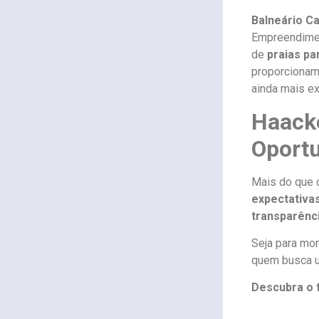
Balneário C
Empreendiment
de
praias pa
proporciona
ainda mais ex
Haack
Oport
Mais do que 
expectativa
transparênci
Seja para mor
quem busca um
Descubra o 