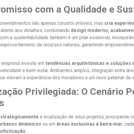
misso com a Qualidade e Sust
reendimentos não apenas constrói imóveis, mas
cria experiê
 atento aos detalhes, combinando
design moderno, acabamento
om a sustentabilidade também é um pilar essencial, incorporando
reaproveitamento de recursos naturais, garantindo empreendime
a empresa investe em
tendências arquitetônicas e soluções i
praticidade e bem-estar. Ambientes amplos, integração entre áre
que elevam a experiência dos moradores a um novo patamar de e
zação Privilegiada: O Cenário P
s
strategicamente
a localização de seus projetos, priorizando re
urbanos dinâmicos
ou em
áreas exclusivas à beira-mar
, cad
ofisticação
.