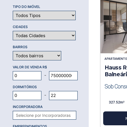
TIPO DO IMÓVEL
CIDADES
BAIRROS
APARTAMENT
Hauss R
VALOR DE VENDA R$
Balneár
-
Sob Consu
DORMITÓRIOS
-
327.52m²
INCORPORADORA
EMPREENDIMENTOS