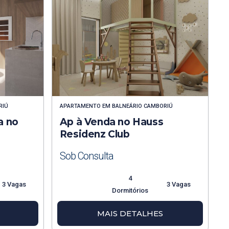
RIÚ
APARTAMENTO
EM
BALNEÁRIO CAMBORIÚ
a no
Ap à Venda no Hauss
Residenz Club
Sob Consulta
4
3 Vagas
3 Vagas
Dormitórios
MAIS DETALHES