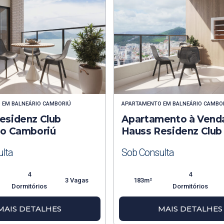
O
EM
BALNEÁRIO CAMBORIÚ
APARTAMENTO
EM
BALNEÁRIO CAMBO
esidenz Club
Apartamento à Vend
io Camboriú
Hauss Residenz Club
lta
Sob Consulta
4
4
3 Vagas
183m²
Dormitórios
Dormitórios
MAIS DETALHES
MAIS DETALHES