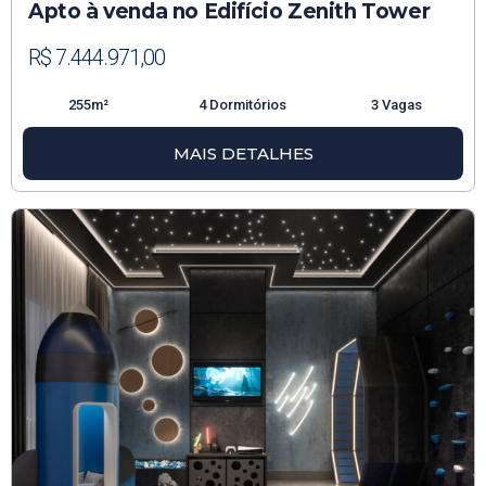
Apto à venda no Edifício Zenith Tower
R$ 7.444.971,00
255m²
4 Dormitórios
3 Vagas
MAIS DETALHES