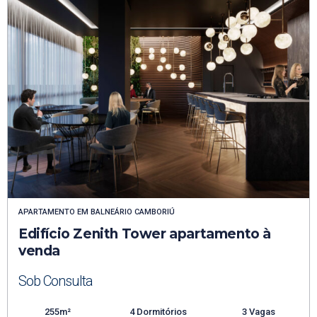
APARTAMENTO
EM
BALNEÁRIO CAMBORIÚ
Edifício Zenith Tower apartamento à
venda
Sob Consulta
255m²
4 Dormitórios
3 Vagas