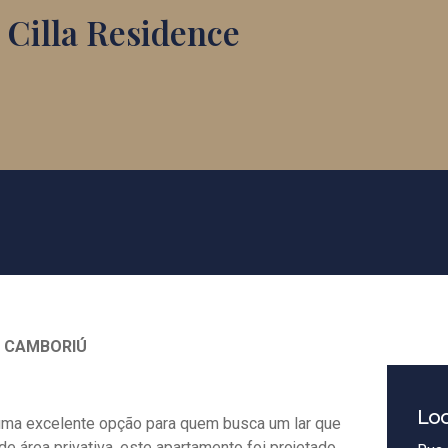
 Cilla Residence
M CAMBORIÚ
Loc
 uma excelente opção para quem busca um lar que
e área privativa, este apartamento foi projetado