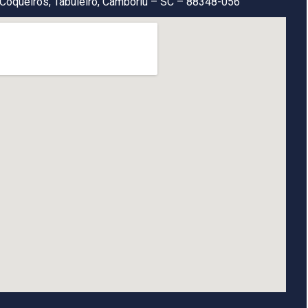
Coqueiros, Tabuleiro, Camboriú – SC – 88348-056