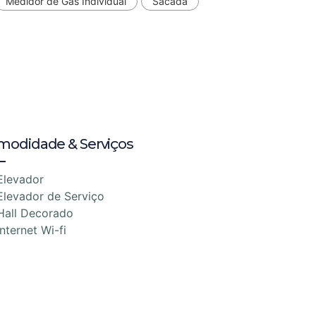
Medidor de Gás Individual
Sacada
modidade & Serviços
Elevador
Elevador de Serviço
Hall Decorado
Internet Wi-fi