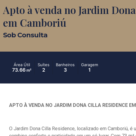
Apto à venda no Jardim Dona
em Camboriú
Sob Consulta
Área Útil
Suítes
Banheiros
Garagem
73.66
2
3
1
m²
APTO À VENDA NO JARDIM DONA CILLA RESIDENCE E
O Jardim Dona Cilla Residence, localizado em Camboriú, é
combine conforto e praticidade em um só lugar. Com 73 m² d