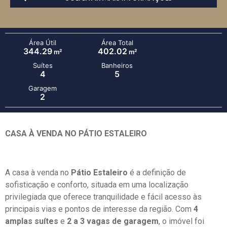
Área Útil
Área Total
344.29
402.02
m²
m²
Suítes
Banheiros
4
5
Garagem
2
CASA À VENDA NO PÁTIO ESTALEIRO
A casa à venda no
Pátio Estaleiro
é a definição de
sofisticação e conforto, situada em uma localização
privilegiada que oferece tranquilidade e fácil acesso às
principais vias e pontos de interesse da região. Com
4
amplas suítes
e
2 a 3 vagas de garagem
, o imóvel foi