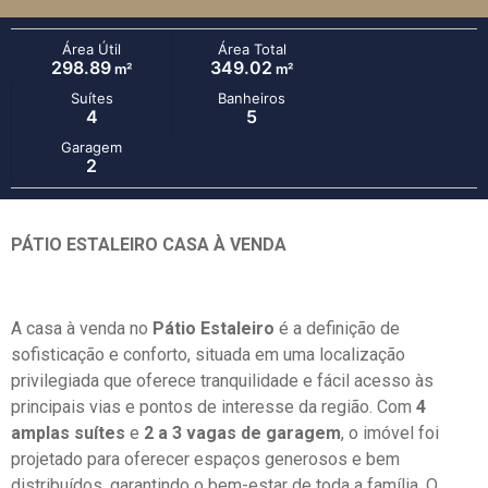
Área Útil
Área Total
298.89
349.02
m²
m²
Suítes
Banheiros
4
5
Garagem
2
PÁTIO ESTALEIRO CASA À VENDA
A casa à venda no
Pátio Estaleiro
é a definição de
sofisticação e conforto, situada em uma localização
privilegiada que oferece tranquilidade e fácil acesso às
principais vias e pontos de interesse da região. Com
4
amplas suítes
e
2 a 3 vagas de garagem
, o imóvel foi
projetado para oferecer espaços generosos e bem
distribuídos, garantindo o bem-estar de toda a família. O