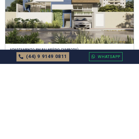
APARTAMENTO
EM
BALNEÁRIO CAMBORIÚ
(44) 9 9149 0811
WHATSAPP
Residencial Caminhos do Mar Valor
Sob Consulta
71.52m²
2 Dormitórios
1 Vagas
MAIS DETALHES