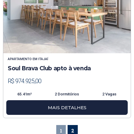
APARTAMENTO
EM
ITAJAÍ
Soul Brava Club apto à venda
R$ 974.925,00
65.41m²
2 Dormitórios
2 Vagas
MAIS DETALHES
1
2