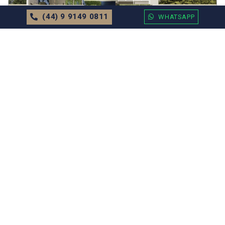
(44) 9 9149 0811
WHATSAPP
APARTAMENTO
EM
BALNEÁRIO CAMBORIÚ
Residencial Caminhos do Mar Valor
Sob Consulta
71.52m²
2 Dormitórios
1 Vagas
MAIS DETALHES