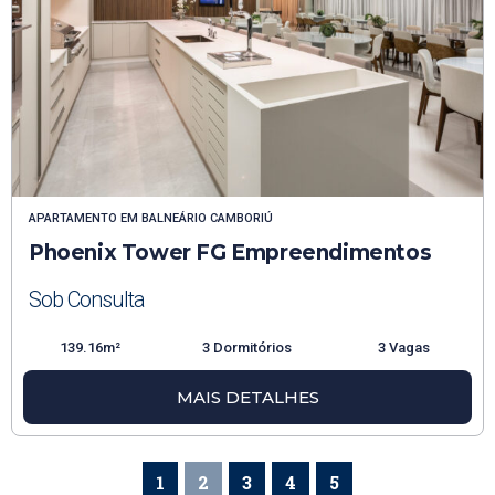
APARTAMENTO
EM
BALNEÁRIO CAMBORIÚ
Phoenix Tower FG Empreendimentos
Sob Consulta
139.16m²
3 Dormitórios
3 Vagas
MAIS DETALHES
1
2
3
4
5