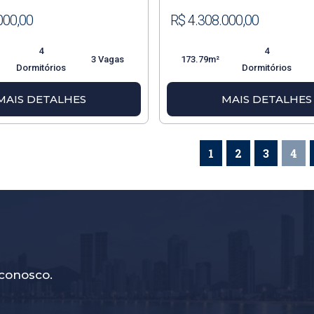
000,00
R$ 4.308.000,00
4
4
3 Vagas
173.79m²
Dormitórios
Dormitórios
MAIS DETALHES
MAIS DETALHES
1
2
3
4
conosco.