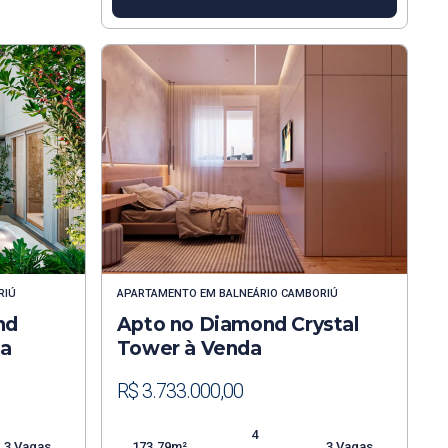
RIÚ
APARTAMENTO
EM
BALNEÁRIO CAMBORIÚ
nd
Apto no Diamond Crystal
da
Tower à Venda
R$ 3.733.000,00
4
3 Vagas
173.79m²
3 Vagas