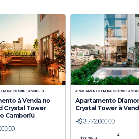
O
EM
BALNEÁRIO CAMBORIÚ
APARTAMENTO
EM
BALNEÁRIO CAMBO
ento á Venda no
Apartamento Diamo
 Crystal Tower
Crystal Tower à Ven
io Camboriú
R$ 3.772.000,00
000,00
4
173.79m²