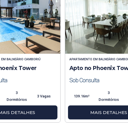
O
EM
BALNEÁRIO CAMBORIÚ
APARTAMENTO
EM
BALNEÁRIO CAMBO
hoenix Tower
Apto no Phoenix To
lta
Sob Consulta
3
3
3 Vagas
139.16m²
Dormitórios
Dormitórios
MAIS DETALHES
MAIS DETALHES