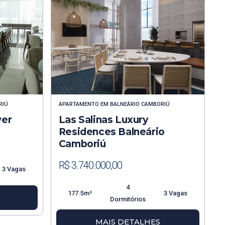
RIÚ
APARTAMENTO
EM
BALNEÁRIO CAMBORIÚ
wer
Las Salinas Luxury
Residences Balneário
Camboriú
R$ 3.740.000,00
3 Vagas
4
177.5m²
3 Vagas
Dormitórios
MAIS DETALHES