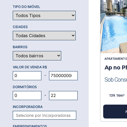
TIPO DO IMÓVEL
CIDADES
BAIRROS
APARTAMENT
Ap no P
VALOR DE VENDA R$
-
Sob Consu
DORMITÓRIOS
-
139.16m²
INCORPORADORA
EMPREENDIMENTOS