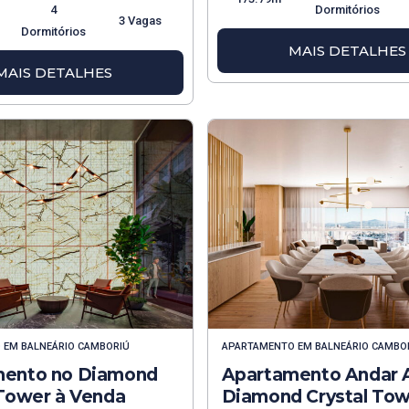
4
Dormitórios
3 Vagas
Dormitórios
MAIS DETALHES
MAIS DETALHES
O
EM
BALNEÁRIO CAMBORIÚ
APARTAMENTO
EM
BALNEÁRIO CAMBO
mento no Diamond
Apartamento Andar 
 Tower à Venda
Diamond Crystal To