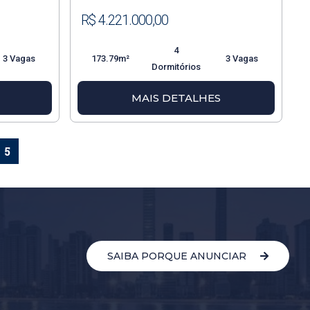
R$ 4.221.000,00
4
3 Vagas
173.79m²
3 Vagas
Dormitórios
MAIS DETALHES
5
SAIBA PORQUE ANUNCIAR