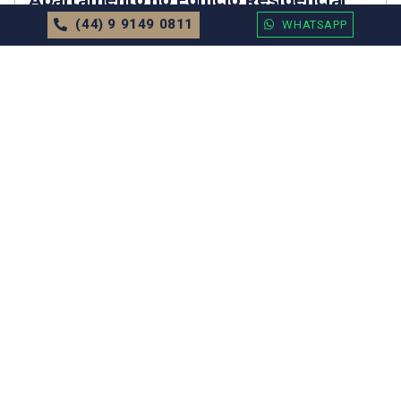
Apartamento no Edifício Residencial
Caminhos do Mar
(44) 9 9149 0811
WHATSAPP
Sob Consulta
71.52m²
2 Dormitórios
1 Vagas
MAIS DETALHES