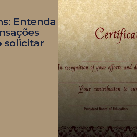
ns: Entenda
ansações
 solicitar