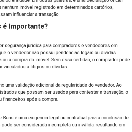
 ou entidade. Em outras palavras, é uma declaração oficial
 a nenhum imóvel registrado em determinados cartórios,
sam influenciar a transação.
s é Importante?
cer segurança jurídica para compradores e vendedores em
 que o vendedor não possui pendências legais ou dívidas
da ou a compra do imóvel. Sem essa certidão, o comprador pode
vinculados a litígios ou dívidas.
o uma validação adicional da regularidade do vendedor. Ao
istrados que possam ser usados para contestar a transação, o
u financeiros após a compra.
 Bens é uma exigência legal ou contratual para a conclusão de
o pode ser considerada incompleta ou inválida, resultando em