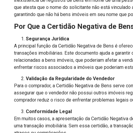
inexistência de registros de bens em nome de uma pessoa
que atesta que o nome do solicitante não está vinculado
garantindo que não há bens imóveis em seu nome que pos
Por Que a Certidão Negativa de Ben
Segurança Jurídica
A principal função da Certidão Negativa de Bens é ofere
transações imobiliárias. Este documento ajuda a garantir
relacionadas a bens imóveis, que poderiam afetar a ven
enfrentar riscos associados a imóveis que poderiam estar 
Validação da Regularidade do Vendedor
Para o comprador, a Certidão Negativa de Bens serve com
assegurar que o vendedor não possui outros imóveis reg
comprador reduz o risco de enfrentar problemas legais o
Conformidade Legal
Em muitos casos, a apresentação da Certidão Negativa de
uma transação imobiliária. Sem essa certidão, a transaçã
atrasos ou complicações.