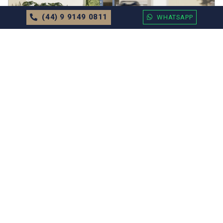
(44) 9 9149 0811
WHATSAPP
APARTAMENTO
EM
BALNEÁRIO CAMBORIÚ
Residencial Caminhos do Mar Valor
Sob Consulta
71.52m²
2 Dormitórios
1 Vagas
MAIS DETALHES