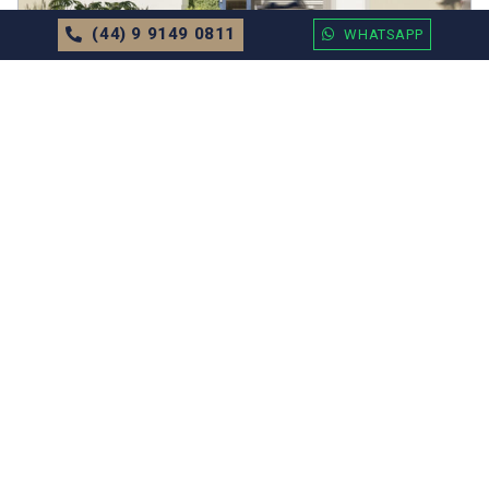
(44) 9 9149 0811
WHATSAPP
APARTAMENTO
EM
BALNEÁRIO CAMBORIÚ
Residencial Caminhos do Mar Valor
Sob Consulta
71.52m²
2 Dormitórios
1 Vagas
MAIS DETALHES