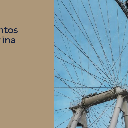
ntos
rina