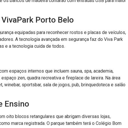
, e os bancos de madeira contarão com entradas USB para maior
VivaPark Porto Belo
urança equipadas para reconhecer rostos e placas de veículos,
adores. A tecnologia avançada em segurança faz do Viva Park
s e a tecnologia cuida de todos.
 com espaços internos que incluem sauna, spa, academia,
 espaço zen, quadra recreativa e fireplace de lareira. Na área
 winebar, sportsbar, sala de jogos, pub, brinquedoteca e salão
e Ensino
m oito blocos retangulares que abrigam diversas lojas,
m como marca registrada. O parque também terá o Colégio Bom