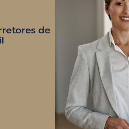
rretores de
l