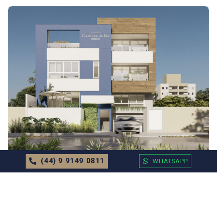
(44) 9 9149 0811
WHATSAPP
APARTAMENTO
EM
BALNEÁRIO CAMBORIÚ
Residencial Caminhos do Mar Valor
Sob Consulta